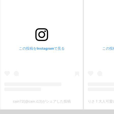
この投稿をInstagramで見る
この投稿
cain72(@cain.i13)がシェアした投稿