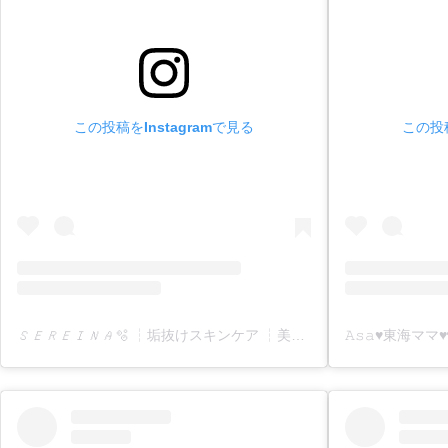
この投稿をInstagramで見る
この投稿
𝑆𝐸𝑅𝐸𝐼𝑁𝐴🫧 ┆垢抜けスキンケア ┆美容アイテム ┆コスメ ┆ネイルなど【 おすすめ美容情報 】を発信𓂃𓈒𓏸︎︎︎︎ 🕊(@sereina_beauty_i)がシェアした投稿