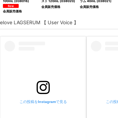
100mL
[
038016
]
スト 120mL
[
038020
]
ラム 40mL
[
038021
]
会員販売価格
会員販売価格
会員販売価格
elove LAGSERUM 【 User Voice 】
この投稿をInstagramで見る
この投稿