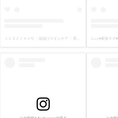
𝑆𝐸𝑅𝐸𝐼𝑁𝐴🫧 ┆垢抜けスキンケア ┆美容アイテム ┆コスメ ┆ネイルなど【 おすすめ美容情報 】を発信𓂃𓈒𓏸︎︎︎︎ 🕊(@sereina_beauty_i)がシェアした投稿