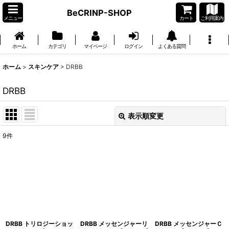
BeCRINP-SHOP
メニュー
カート
ご利用案内
ホーム
カテゴリ
マイページ
ログイン
よくある質問
ホーム
>
スキンケア
>
DRBB
DRBB
表示順変更
閉じる
9
件
表示数
:
並び順
:
絞り込む
DRBB トリロジーショッ
DRBB メッセンジャーリ
DRBB メッセンジャーＣ