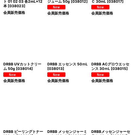
ト 01 02 03 各2mL×12
ジューム 50g
[
038012
]
Ｃ 30mL
[
038017
]
本
[
038023
]
会員販売価格
会員販売価格
会員販売価格
DRBB UVカットクリー
DRBB エッセンス 50ｍL
DRBB ACグロウエッセ
ム 50g
[
038014
]
[
038013
]
ンス 30ｍL
[
038015
]
会員販売価格
会員販売価格
会員販売価格
DRBB ピーリングトナー
DRBB メッセンジャーミ
DRBBメッセンジャーセ