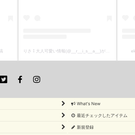
投稿
りさ⁑大人可愛い情報(@__r__i_s__a__)がシェアした投稿
e
What's New
最近チェックしたアイテム
新規登録