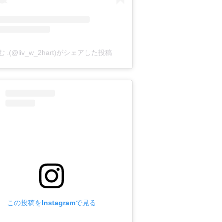
む .(@liv_w_2hart)がシェアした投稿
この投稿をInstagramで見る