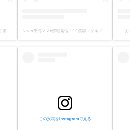
𝑆𝐸𝑅𝐸𝐼𝑁𝐴🫧 ┆垢抜けスキンケア ┆美容アイテム ┆コスメ ┆ネイルなど【 おすすめ美容情報 】を発信𓂃𓈒𓏸︎︎︎︎ 🕊(@sereina_beauty_i)がシェアした投稿
𝙰𝚜𝚊♥東海ママ♥情報発信.ᐟ.ᐟ.ᐟ 美容・グルメ・ファッション・トレーニング・トラベル𝑳𝑶𝑽𝑬_____♥(@cocoasa01)がシェアした投稿
え
この投稿をInstagramで見る