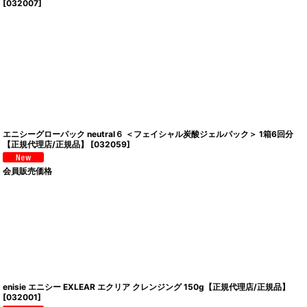
[
032007
]
エニシーグローパック neutral６ ＜フェイシャル炭酸ジェルパック＞ 1箱6回分
【正規代理店/正規品】
[
032059
]
会員販売価格
enisie エニシー EXLEAR エクリア クレンジング 150g【正規代理店/正規品】
[
032001
]