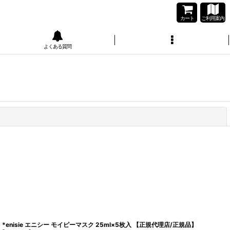
カート
ご利用案内
よくある質問
閉じる
*enisie エニシー モイピーマスク 25ml×5枚入 【正規代理店/正規品】