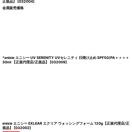
正規品】
[
032004
]
会員販売価格
*enisie エニシー UV SERENITY UVセレニティ 日焼け止め SPF50/PA＋＋＋＋
30ml 【正規代理店/正規品】
[
032009
]
enisie エニシー EXLEAR エクリア ウォッシングフォーム 120g【正規代理店/正
規品】
[
032002
]