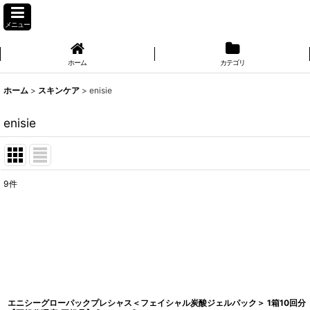
メニュー
ホーム
カテゴリ
ホーム
>
スキンケア
>
enisie
enisie
9
件
表示数
:
並び順
:
エニシーグローパックプレシャス＜フェイシャル炭酸ジェルパック＞ 1箱10回分