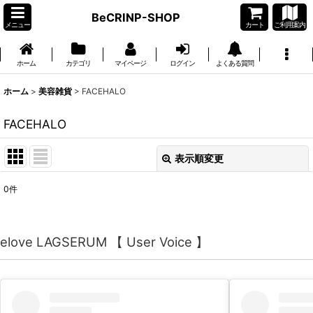
BeCRINP-SHOP
メニュー
カート
ご利用案内
ホーム
カテゴリ
マイページ
ログイン
よくある質問
ホーム
>
美容雑貨
>
FACEHALO
FACEHALO
表示順変更
閉じる
0
件
表示数
:
並び順
:
elove LAGSERUM 【 User Voice 】
絞り込む