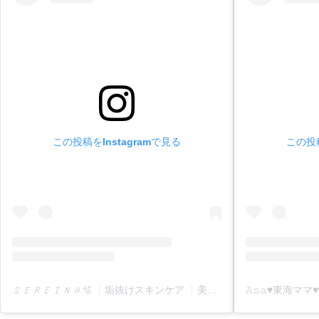
この投稿をInstagramで見る
この投稿
𝑆𝐸𝑅𝐸𝐼𝑁𝐴🫧 ┆垢抜けスキンケア ┆美容アイテム ┆コスメ ┆ネイルなど【 おすすめ美容情報 】を発信𓂃𓈒𓏸︎︎︎︎ 🕊(@sereina_beauty_i)がシェアした投稿